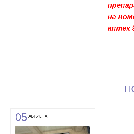
препа
на ном
аптек 
Н
05
АВГУСТА