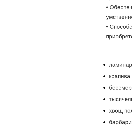
• Обеспе
умственн
• Способ
приобрет
ламинар
крапива
бессмер
тысячел
хвощ по
барбари