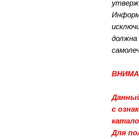
утверж
Информ
исключ
должна 
самоле
ВНИМА
Данный
с озна
катало
Для по