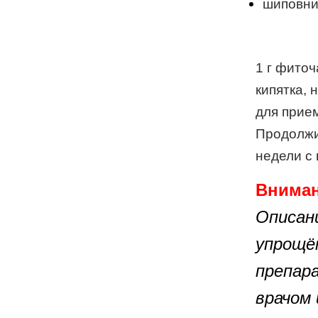
шиповни
1 г фиточ
кипятка, 
для прием
Продолжи
недели с
Вниман
Описан
упрощё
препар
врачом