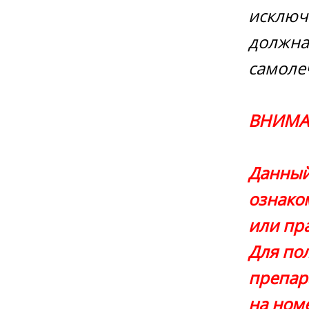
исключ
должна
самоле
ВНИМА
Данный
ознако
или пр
Для по
препар
на номе