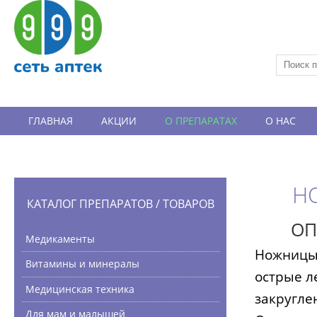
ГЛАВНАЯ
АКЦИИ
О ПРЕПАРАТАХ
О НАС
ВАКАНСИИ
ОТЗЫВЫ
НО
КАТАЛОГ ПРЕПАРАТОВ / ТОВАРОВ
ОП
Медикаменты
Ножницы
Витамины и минералы
острые л
Медицинская техника
закругле
Для мам и малышей