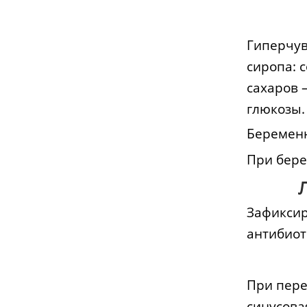
Гиперчув
сиропа: 
сахаров 
глюкозы.
Беремен
При бере
Зафиксир
антибио
При пере
синусова