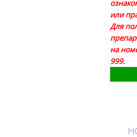
ознако
или пр
Для по
препар
на номе
999.
Н