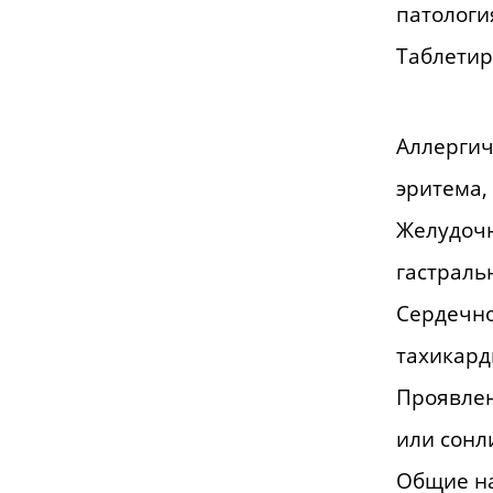
патологи
Таблетир
Аллергич
эритема,
Желудочн
гастраль
Сердечно
тахикард
Проявлен
или сонл
Общие на