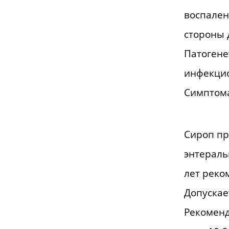
воспален
стороны 
Патогене
инфекцио
Симптом
Сироп пр
энтераль
лет реко
Допускае
Рекоменд