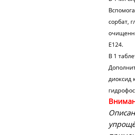
Вспомога
сорбат, 
очищенна
Е124.
В 1 табл
Дополнит
диоксид 
гидрофос
Вниман
Описан
упрощё