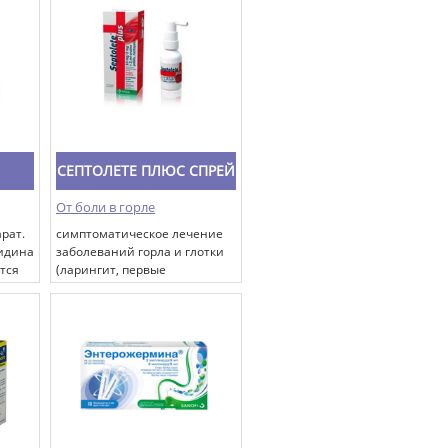
боль, боль при растяжении
связок, вывихах, переломах.
СЕПТОЛЕТЕ ПЛЮС СПРЕЙ
От боли в горле
рат.
симптоматическое лечение
идина
заболеваний горла и глотки
тся
(ларингит, первые
проявления ангины,
фарингит)