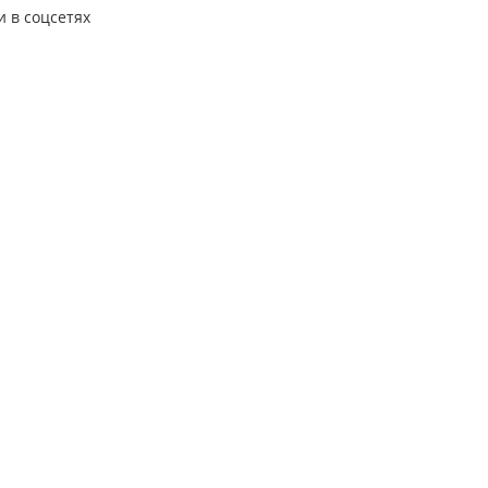
для профилактики
и в соцсетях
изменений со стороны
кишечной микрофлоры.