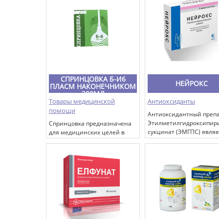
СПРИНЦОВКА Б-И6
НЕЙРОКС
ПЛАСМ НАКОНЕЧНИКОМ
300МЛ
Товары медицинской
Антиоксиданты
помощи
Антиоксидантный препа
Этилметилгидроксипир
Спринцовка предназначена
сукцинат (ЭМГПС) являе
для медицинских целей в
ингибитором
лечебных учреждениях и для
свободнорадикальных
индивидуального
процессов,
использования для
мембранопротектором,
ирригации (орошения)
обладающим
влагалища.
антигипоксическим,
стрессопротекторным,
ноотропным,
противосудорожным и