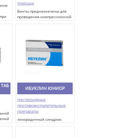
помощи
вное
Бинты предназначены для
 при
проведения компрессионной
рным
терапии в целях
профилактики и лечения
варикозного расширения вен
 ТАБ
ИБУКЛИН ЮНИОР
Нестероидные
противовоспалительные
препараты
льной
шений
лихорадочный синдром.
болевой синдром слабой или
умеренной интенсивности
различной этиологии: зубная