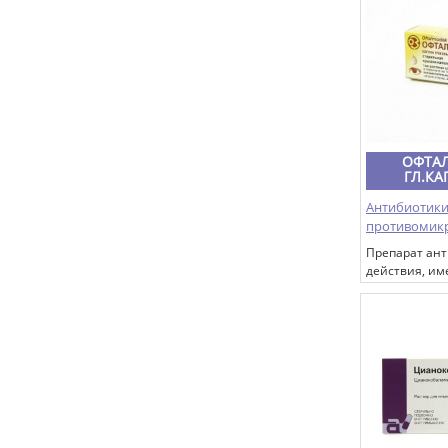
ОФТА
ГЛ.КА
Антибиотики
противомик
Препарат ант
действия, и
широкий спе
антимикробн
относительн
грамположит
(стрептококки
пневмококки)
грамотрицат
(гонококки, 
микрофлоры,