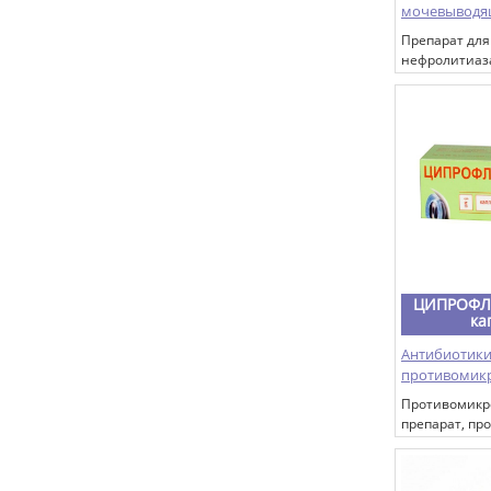
мочевыводя
Препарат для
нефролитиаз
растворяет и
образование
камней за сч
ощелачивани
значений рН 6
мочи в предел
значительно
растворение 
кислоты).
ЦИПРОФЛ
ка
Антибиотики
противомик
Противомик
препарат, пр
фторхинолон