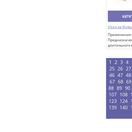
кате
Уход за бол
Применение: 
Предназначе
длительного
растворов ле
веществ в п
вены пациент
1
2
3
4
25
26
27
46
47
48
67
68
69
88
89
90
107
108
123
124
139
140