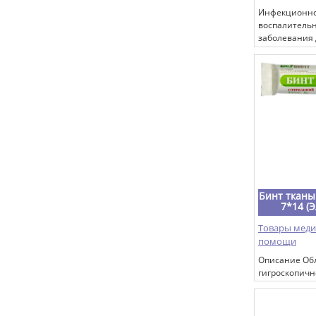
Инфекционно
воспалитель
заболевания
путей: острый
хронический 
трахеит; гип
гастрит, язв
желудка и 12
(в составе к
терапии).
Бинт тканы
7*14 (
Товары мед
помощи
Описание Об
гигроскопичн
имеющейся к
имеет четкие
исключает п