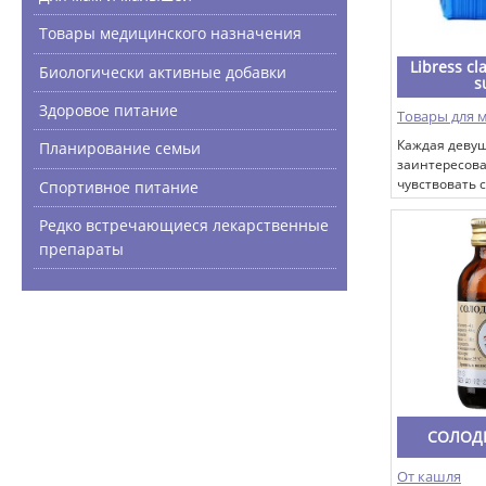
Товары медицинского назначения
Libress cla
Биологически активные добавки
s
Здоровое питание
Товары для 
Каждая деву
Планирование семьи
заинтересова
чувствовать 
Спортивное питание
и уверенно в
каждый день.
Редко встречающиеся лекарственные
препараты
СОЛОД
От кашля