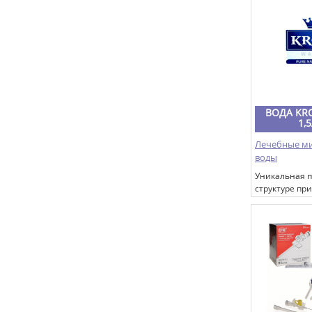
в рану. Равн
плотности по
ускоряет про
раны. При п
тканых бинт
повязка за сч
имеет эстети
ВОДА KR
1,
Лечебные м
воды
Уникальная п
структуре пр
минеральная
WASSER» добы
подземного а
озера, образ
результате с
нескольких к