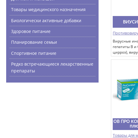
Товары медицинского назначения
Биологически активные добавки
ВИУСИД
Здоровое питание
Противовир
Вирусные ин
Планирование семьи
гепатиты В и 
цирроз), виру
Спортивное питание
герпеса, вир
Зостер, цито
Редко встречающиеся лекарственные
вирус папилл
препараты
синдром хро
усталости, В
и простудные
(ОРВИ и ОРЗ)
пневмонии в
происхожден
иммунитета 
бактериальн
туберкулез, 
OB ПРО КО
плевриты и д
плю
аллергически
Товары для 
бронхиальная