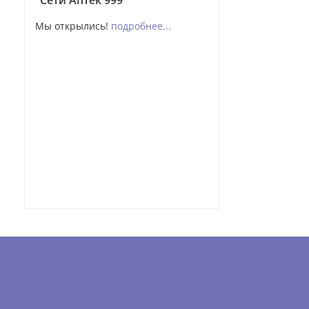
"Сети Аптек 999"
верхних дыха
Мы открылись!
подробнее...