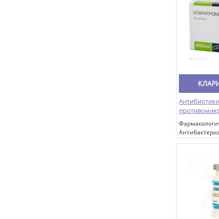
левовращаю
офлоксацина
КЛАРИ
Антибиотики
противомик
Фармакологи
Антибактериа
группы макро
Кларитромиц
полусинтетич
производное
За счет изме
вещества ул
биодоступнос
стабильность
кислой рН, р