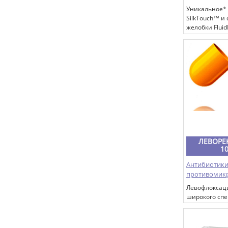
анорексия, д
Уникальное*
SilkTouch™ и
желобки Flui
тампонах o.b.
ЛЕВОРЕ
1
Антибиотики
противомик
Левофлоксац
широкого спе
из группы фт
содержащий в
активного ве